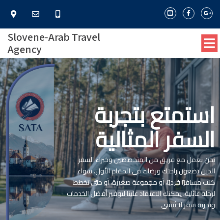
Slovene-Arab Travel
Agency
استمتع بتجربة
السفر المثالية
نحن نعمل مع فريق من المتخصصين وخبراء السفر
الذين يضعون راحتك ورضاك في المقام الأول. سواء
كنت مسافرًا فرديًا، أو مجموعة صغيرة، أو حتى تخطط
لرحلة عائلية، يمكنك الاعتماد علينا لتوفير أفضل الخدمات
وتجربة سفر لا تُنسى